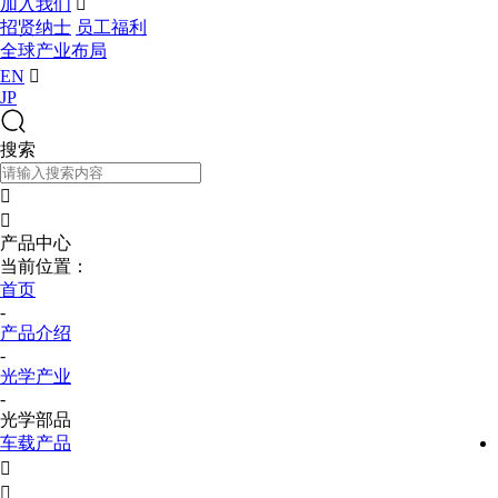
加入我们

招贤纳士
员工福利
全球产业布局
EN

JP
搜索


产品中心
当前位置：
首页
-
产品介绍
-
光学产业
-
光学部品
车载产品

