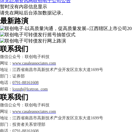
详见巨潮资讯网联创电子公司公告
暂时没有内容信息显示
请先在网站后台添加数据记录。
最新路演
联系我们
微信公众号：联创电子科技
网址：
www.casaleassociates.com
地址：江西省南昌市高新技术产业开发区京东大道1699号
部门：证券部
电话：
0791-88161608
邮箱：
lcezqb@lcetron. com
联系我们
微信公众号：联创电子科技
网址：
www.casaleassociates.com
地址：江西省南昌市高新技术产业开发区京东大道1699号
部门：投资者关系管理部
电话：
0791-88161608