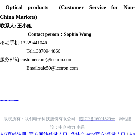
Optical products (Customer Service for Non-
China Markets)
联系人: 王小姐
Contact person：Sophia Wang
移动手机:13229441046
Tel:13870944866
服务邮箱:customercare@lcetron.com
Email:sale50@lcetron.com
发展历程
规划蓝图
技术创新
人才发展
版权所有：联创电子科技股份有限公司
赣ICP备16001829号
网站建
设：
中企动力
南昌
AG真钱注册_官方网站登录入口
|
华体会·app(官方)登录入口
|
Ag